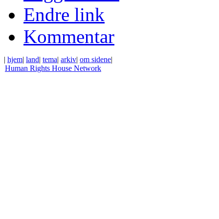
Endre link
Kommentar
|
hjem
|
land
|
tema
|
arkiv
|
om sidene
|
Human Rights House Network