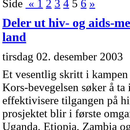
Side
«
1
2
3
4
5
6
»
Deler ut hiv- og aids-me
land
tirsdag 02. desember 2003
Et vesentlig skritt i kampen
Kors-bevegelsen søker å ta i
effektivisere tilgangen på h
prosjektet blir i første omg
Uganda, Etiopia, Zambia o