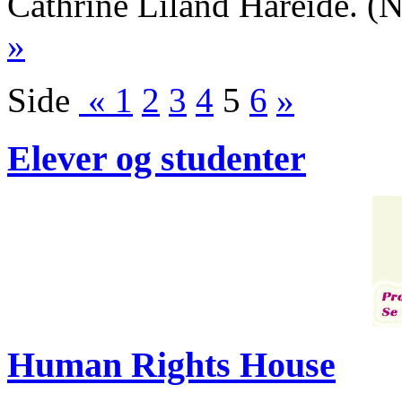
Cathrine Liland Hareide. 
»
Side
«
1
2
3
4
5
6
»
Elever og studenter
Human Rights House