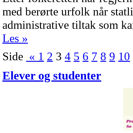
med berørte urfolk når statl
administrative tiltak som k
Les »
Side
«
1
2
3
4
5
6
7
8
9
10
Elever og studenter