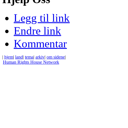
Legg til link
Endre link
Kommentar
|
hjem
|
land
|
tema
|
arkiv
|
om sidene
|
Human Rights House Network