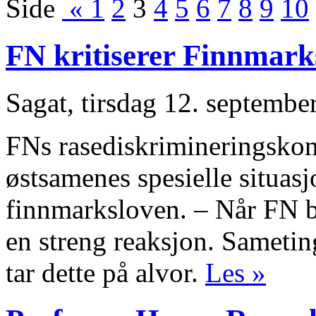
Side
«
1
2
3
4
5
6
7
8
9
10
FN kritiserer Finnmark
Sagat, tirsdag 12. septembe
FNs rasediskrimineringskomi
østsamenes spesielle situasjo
finnmarksloven. – Når FN be
en streng reaksjon. Sametin
tar dette på alvor.
Les »