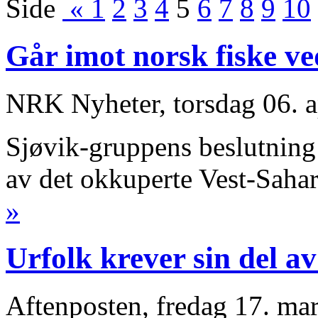
Side
«
1
2
3
4
5
6
7
8
9
10
Går imot norsk fiske v
NRK Nyheter, torsdag 06. a
Sjøvik-gruppens beslutning 
av det okkuperte Vest-Sahar
»
Urfolk krever sin del 
Aftenposten, fredag 17. ma