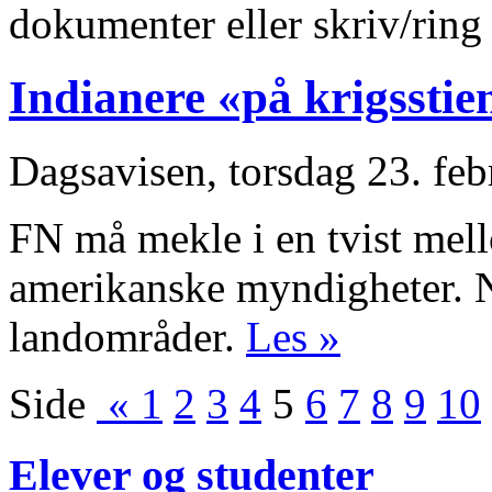
dokumenter eller skriv/ring
Indianere «på krigsstie
Dagsavisen, torsdag 23. fe
FN må mekle i en tvist mel
amerikanske myndigheter. 
landområder.
Les »
Side
«
1
2
3
4
5
6
7
8
9
10
Elever og studenter