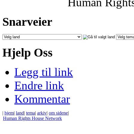
Human Rights
Snarveier
Hjelp Oss
Legg til link
Endre link
Kommentar
|
hjem
|
land
|
tema
|
arkiv
|
om sidene
|
Human Rights House Network