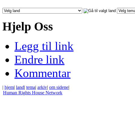
Hjelp Oss
Legg til link
Endre link
Kommentar
|
hjem
|
land
|
tema
|
arkiv
|
om sidene
|
Human Rights House Network