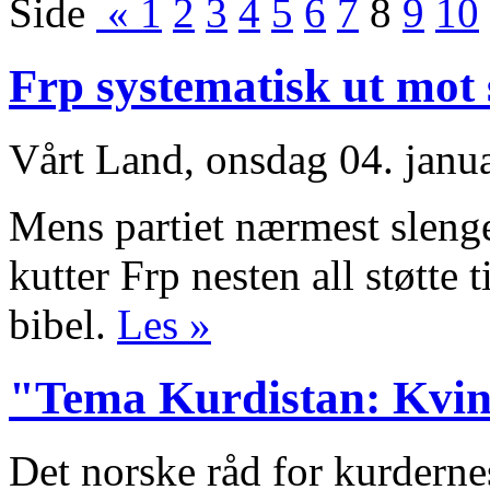
Side
«
1
2
3
4
5
6
7
8
9
10
Frp systematisk ut mot
Vårt Land, onsdag 04. janu
Mens partiet nærmest sleng
kutter Frp nesten all støtte 
bibel.
Les »
"Tema Kurdistan: Kvi
Det norske råd for kurdernes