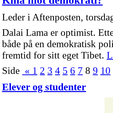
Kina mot demokrati?
Leder i Aftenposten, torsda
Dalai Lama er optimist. Etter
både på en demokratisk poli
fremtid for sitt eget Tibet.
L
Side
«
1
2
3
4
5
6
7
8
9
10
Elever og studenter