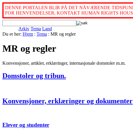
DENNE PORTALEN BLIR PÅ DET NÅVÆRENDE TIDSPUNK
FOR HENVENDELSER, KONTAKT HUMAN RIGHTS HOUS
Arkiv
Tema
Land
Du er her:
Hjem
:
Tema
: MR og regler
MR og regler
Konvensjoner, artikler, erklæringer, internasjonale domstoler m.m.
Domstoler og tribun.
Konvensjoner, erklæringer og dokumenter
Elever og studenter