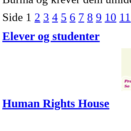
Side 1
2
3
4
5
6
7
8
9
10
11
Elever og studenter
Human Rights House