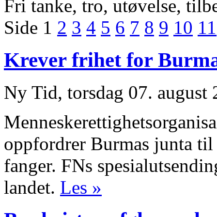
Fri tanke, tro, utøvelse, til
Side 1
2
3
4
5
6
7
8
9
10
11
Krever frihet for Burma
Ny Tid, torsdag 07. august
Menneskerettighets­­organis
oppfordrer Burmas junta til 
fanger. FNs spesialutsendin
landet.
Les »