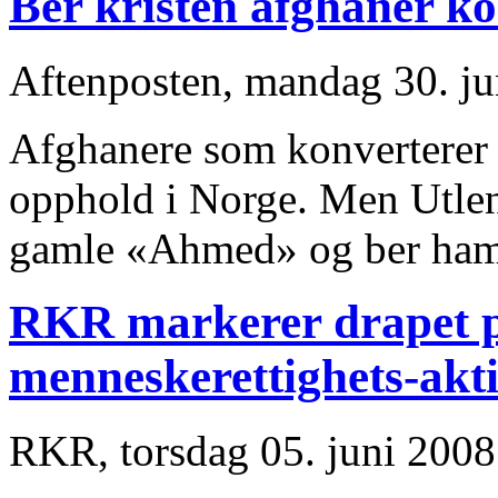
Ber kristen afghaner kon
Aftenposten, mandag 30. ju
Afghanere som konverterer 
opphold i Norge. Men Utlen
gamle «Ahmed» og ber ham 
RKR markerer drapet p
menneskerettighets-akt
RKR, torsdag 05. juni 2008