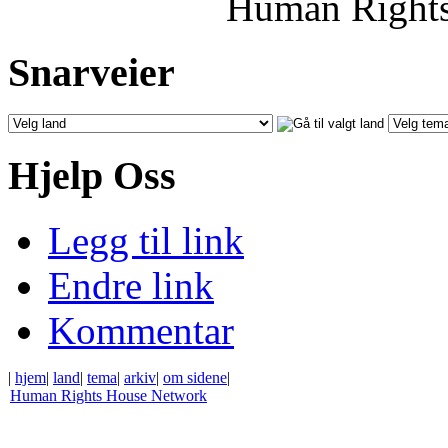
Human Rights
Snarveier
Hjelp Oss
Legg til link
Endre link
Kommentar
|
hjem
|
land
|
tema
|
arkiv
|
om sidene
|
Human Rights House Network