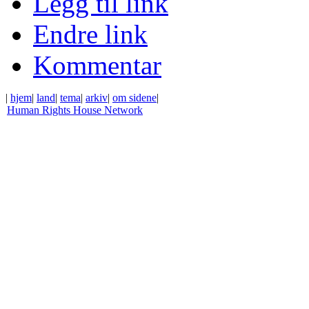
Legg til link
Endre link
Kommentar
|
hjem
|
land
|
tema
|
arkiv
|
om sidene
|
Human Rights House Network